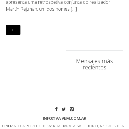
apresenta uma retrospetiva conjunta do realizador
Martín Rejtman, um dos nomes […]
+
Puestos
Mensajes más
recientes
de
navegación
INFO@VAIVEM.COM.AR
CINEMATECA PORTUGUESA: RUA BARATA SALGUEIRO, N° 39 LISBOA |