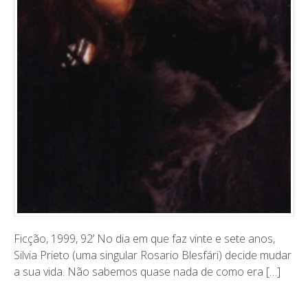
Ficção, 1999, 92’ ​No dia em que faz vinte e sete anos,
Silvia Prieto (uma singular Rosario Blesfári) decide mudar
a sua vida. Não sabemos quase nada de como era […]