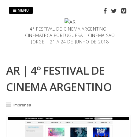
Saltar
al
MENU
contenido
4° FESTIVAL DE CINEMA ARGENTINO |
CINEMATECA PORTUGUESA – CINEMA SÃO
JORGE | 21 A 24 DE JUNHO DE 2018
AR | 4º FESTIVAL DE
CINEMA ARGENTINO
Imprensa