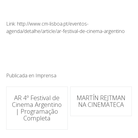
Link: http://www.cm-lisboa.pt/eventos-
agenda/detalhe/article/ar-festival-de-cinema-argentino
Publicada en
Imprensa
Navegación
AR 4º Festival de
MARTÍN REJTMAN
Cinema Argentino
NA CINEMATECA
de
| Programação
Completa
correos