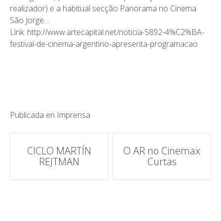
realizador) e a habitual secção Panorama no Cinema
São Jorge…
Link: http://www.artecapital.net/noticia-5892-4%C2%BA-
festival-de-cinema-argentino-apresenta-programacao
Publicada en
Imprensa
Navegación
CICLO MARTÍN
O AR no Cinemax
REJTMAN
Curtas
de
correos